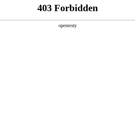
企业业务
个人业务
了解我们
投资者
公共服务
>
电力交易管理解决方案
电力体制改革的若干意见》(中发[2015]9号)。按照“管住中间、放
，有序放开公益性和调节性以外的发用电计划。 2017年BOEET进
EN
Global