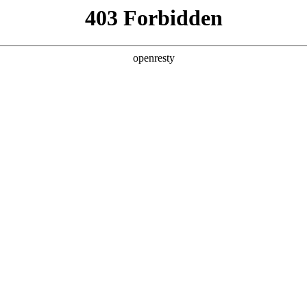
ss
Products
About Us
Investor Rela
y Solutions
>
Smart Medical Professional/Mobile Health
>
ution
EN
Global
新日 @ 北京建筑设计院
筑遇见科技赋能，会碰撞